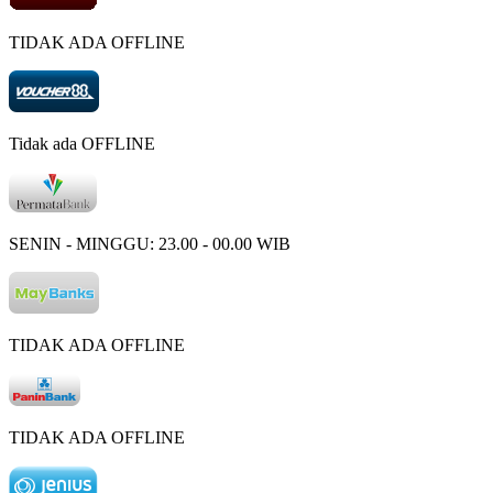
TIDAK ADA OFFLINE
Tidak ada OFFLINE
SENIN - MINGGU: 23.00 - 00.00 WIB
TIDAK ADA OFFLINE
TIDAK ADA OFFLINE