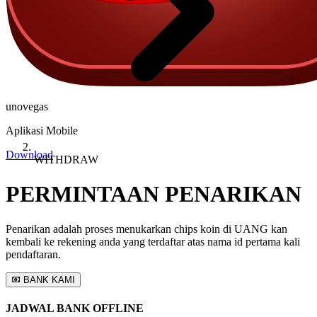
unovegas
Aplikasi Mobile
Download
WITHDRAW
PERMINTAAN PENARIKAN
Penarikan adalah proses menukarkan chips koin di UANG kan
kembali ke rekening anda yang terdaftar atas nama id pertama kali
pendaftaran.
BANK KAMI
JADWAL BANK OFFLINE