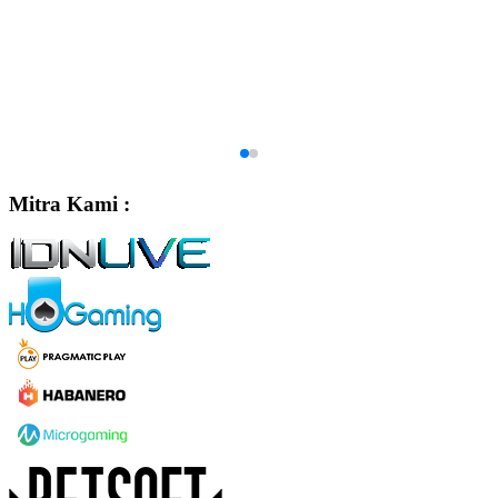
Mitra Kami :