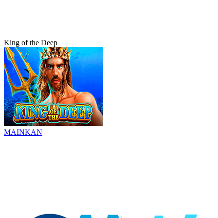
King of the Deep
MAINKAN