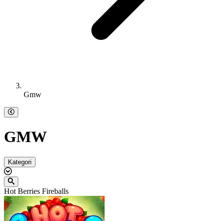
Gmw
GMW
Kategori
Hot Berries Fireballs