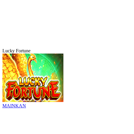
Lucky Fortune
MAINKAN