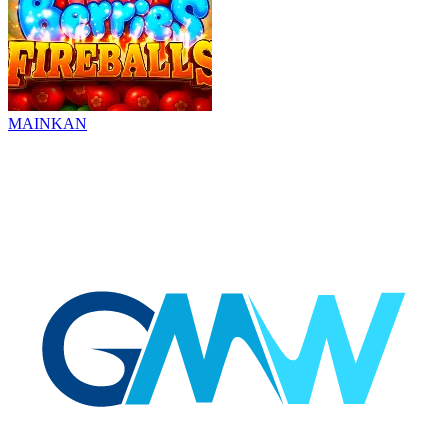
MAINKAN