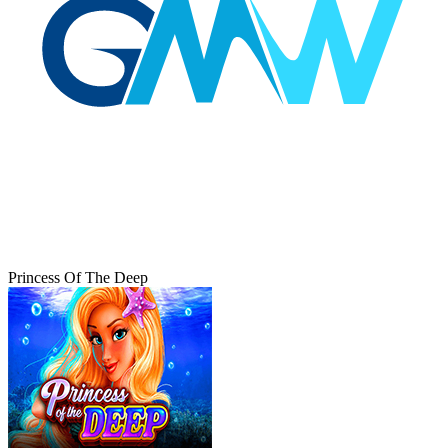
Princess Of The Deep