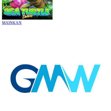
MAINKAN