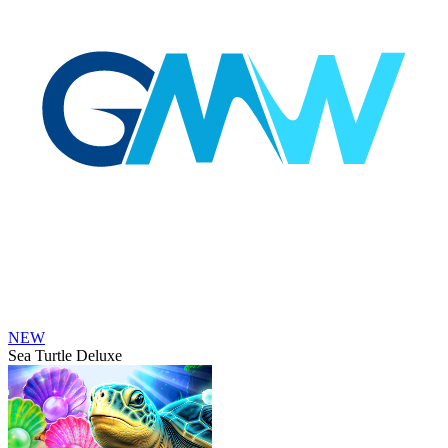
NEW
Sea Turtle Deluxe