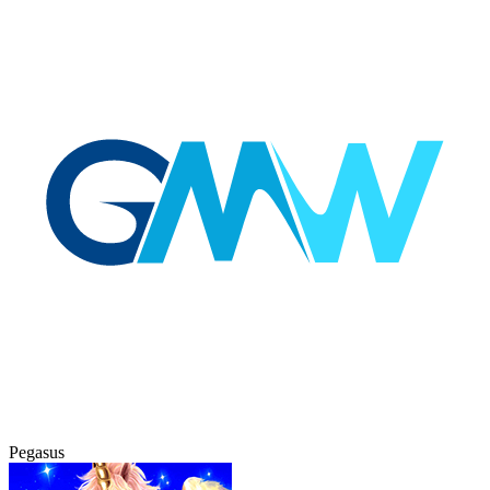
Pegasus