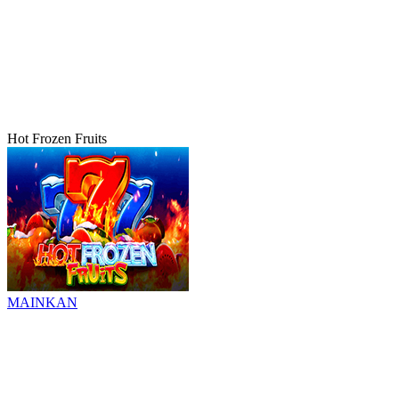
Hot Frozen Fruits
MAINKAN