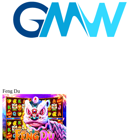
Feng Du