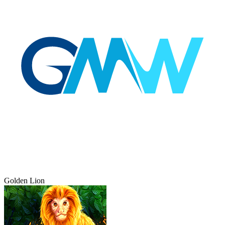
Golden Lion